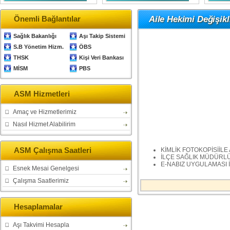
Önemli Bağlantılar
Aile Hekimi Değişik
Sağlık Bakanlığı
Aşı Takip Sistemi
S.B Yönetim Hizm.
ÖBS
THSK
Kişi Veri Bankası
MİSM
PBS
ASM Hizmetleri
Amaç ve Hizmetlerimiz
Nasıl Hizmet Alabilirim
ASM Çalışma Saatleri
KİMLİK FOTOKOPİSİİLE
İLÇE SAĞLIK MÜDÜRL
E-NABIZ UYGULAMASI İ
Esnek Mesai Genelgesi
Çalışma Saatlerimiz
Hesaplamalar
Aşı Takvimi Hesapla