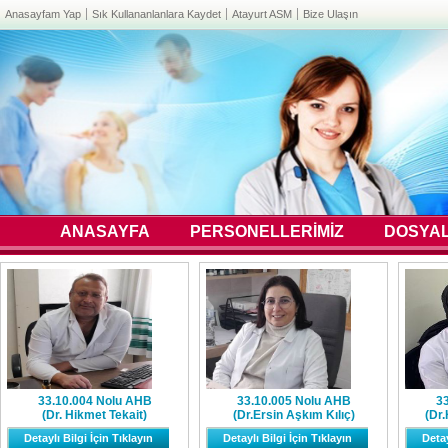
Anasayfam Yap
Sık Kullananlanlara Kaydet
Atayurt ASM
Bize Ulaşın
ANASAYFA
PERSONELLERİMİZ
DOSYA
33.10.004 Nolu AHB
33.10.005 Nolu AHB
3
(Dr. Hikmet Tekait)
(Dr.Ersin Aşkım Kılıç)
(Dr.
Detaylı Bilgi İçin Tıklayın
Detaylı Bilgi İçin Tıklayın
Detay