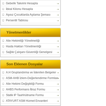
Gebelik Takvimi Hesapla
İdeal Kilonu Hesapla
Aşısız Çocuklarda Aşılama Şeması
Persentil Tablosu
Yönetmenlikler
Aile Hekimliği Yönetmeliği
Hasta Hakları Yönetmenliği
Sağlık Çalışanı Güvenliği Genelgesi
Son Eklenen Dosyalar
A.H Gruplandırma ve İstenilen Belgeler
ASM-AHB İzlem-Değerlendirme Formları
Aile Hekimi Değişikliği Formu
AHBS Performans İtiraz Formu
Statik IP Taahhütname Formu
ATAYURT ASM Hizmet Envanteri