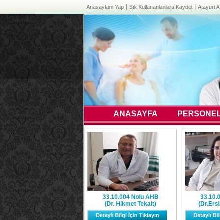
Anasayfam Yap
Sık Kullananlanlara Kaydet
Atayurt 
ANASAYFA
PERSONEL
33.10.004 Nolu AHB
33.10.
(Dr. Hikmet Tekait)
(Dr.Ersi
Detaylı Bilgi İçin Tıklayın
Detaylı Bil