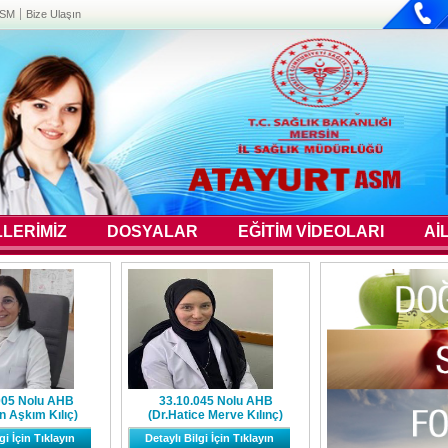
ASM
Bize Ulaşın
LERİMİZ
DOSYALAR
EĞİTİM VİDEOLARI
Aİ
005 Nolu AHB
33.10.045 Nolu AHB
n Aşkım Kılıç)
(Dr.Hatice Merve Kılınç)
gi İçin Tıklayın
Detaylı Bilgi İçin Tıklayın