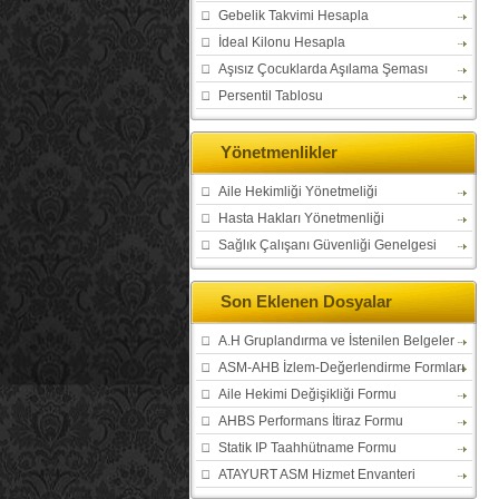
Gebelik Takvimi Hesapla
İdeal Kilonu Hesapla
Aşısız Çocuklarda Aşılama Şeması
Persentil Tablosu
Yönetmenlikler
Aile Hekimliği Yönetmeliği
Hasta Hakları Yönetmenliği
Sağlık Çalışanı Güvenliği Genelgesi
Son Eklenen Dosyalar
A.H Gruplandırma ve İstenilen Belgeler
ASM-AHB İzlem-Değerlendirme Formları
Aile Hekimi Değişikliği Formu
AHBS Performans İtiraz Formu
Statik IP Taahhütname Formu
ATAYURT ASM Hizmet Envanteri