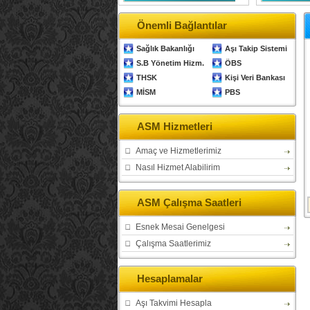
Önemli Bağlantılar
Sağlık Bakanlığı
Aşı Takip Sistemi
S.B Yönetim Hizm.
ÖBS
THSK
Kişi Veri Bankası
MİSM
PBS
ASM Hizmetleri
Amaç ve Hizmetlerimiz
Nasıl Hizmet Alabilirim
ASM Çalışma Saatleri
Esnek Mesai Genelgesi
Çalışma Saatlerimiz
Hesaplamalar
Aşı Takvimi Hesapla