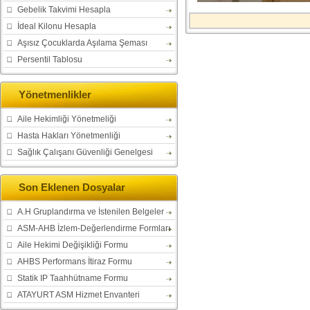
Gebelik Takvimi Hesapla
İdeal Kilonu Hesapla
Aşısız Çocuklarda Aşılama Şeması
Persentil Tablosu
Yönetmenlikler
Aile Hekimliği Yönetmeliği
Hasta Hakları Yönetmenliği
Sağlık Çalışanı Güvenliği Genelgesi
Son Eklenen Dosyalar
A.H Gruplandırma ve İstenilen Belgeler
ASM-AHB İzlem-Değerlendirme Formları
Aile Hekimi Değişikliği Formu
AHBS Performans İtiraz Formu
Statik IP Taahhütname Formu
ATAYURT ASM Hizmet Envanteri