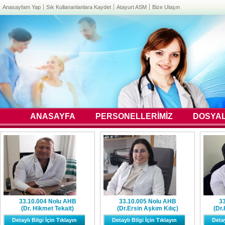
Anasayfam Yap
Sık Kullananlanlara Kaydet
Atayurt ASM
Bize Ulaşın
ANASAYFA
PERSONELLERİMİZ
DOSYA
33.10.004 Nolu AHB
33.10.005 Nolu AHB
3
(Dr. Hikmet Tekait)
(Dr.Ersin Aşkım Kılıç)
(Dr.
Detaylı Bilgi İçin Tıklayın
Detaylı Bilgi İçin Tıklayın
Detay