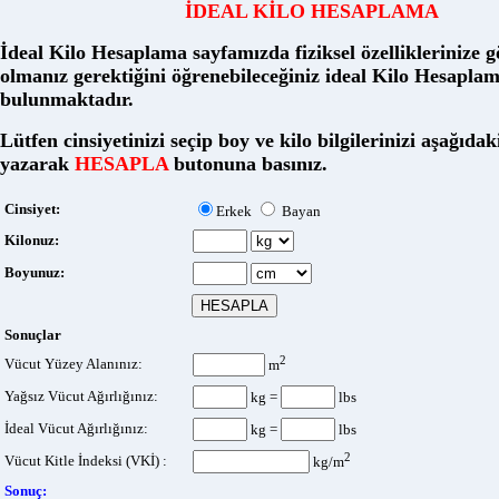
İDEAL KİLO HESAPLAMA
İdeal Kilo Hesaplama sayfamızda fiziksel özelliklerinize g
olmanız gerektiğini öğrenebileceğiniz ideal Kilo Hesapla
bulunmaktadır.
Lütfen cinsiyetinizi seçip boy ve kilo bilgilerinizi aşağıda
yazarak
HESAPLA
butonuna basınız.
Cinsiyet:
Erkek
Bayan
Kilonuz:
Boyunuz:
Sonuçlar
2
Vücut Yüzey Alanınız:
m
Yağsız Vücut Ağırlığınız:
kg =
lbs
İdeal Vücut Ağırlığınız:
kg =
lbs
2
Vücut Kitle İndeksi (VKİ) :
kg/m
Sonuç: