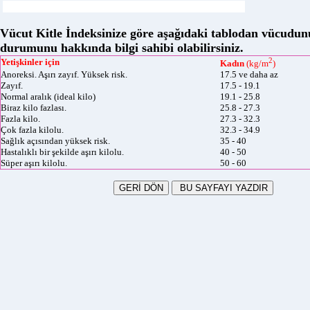
Vücut Kitle İndeksinize göre aşağıdaki tablodan vücudun
durumunu hakkında bilgi sahibi olabilirsiniz.
2
Yetişkinler için
Kadın
(kg/m
)
Anoreksi. Aşırı zayıf. Yüksek risk.
17.5 ve daha az
Zayıf.
17.5 - 19.1
Normal aralık (ideal kilo)
19.1 - 25.8
Biraz kilo fazlası.
25.8 - 27.3
Fazla kilo.
27.3 - 32.3
Çok fazla kilolu.
32.3 - 34.9
Sağlık açısından yüksek risk.
35 - 40
Hastalıklı bir şekilde aşırı kilolu.
40 - 50
Süper aşırı kilolu.
50 - 60