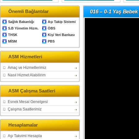
Önemli Bağlantılar
016 – 0-1 Yaş Bebek
Sağlık Bakanlığı
Aşı Takip Sistemi
S.B Yönetim Hizm.
ÖBS
THSK
Kişi Veri Bankası
MİSM
PBS
ASM Hizmetleri
Amaç ve Hizmetlerimiz
Nasıl Hizmet Alabilirim
ASM Çalışma Saatleri
Esnek Mesai Genelgesi
Çalışma Saatlerimiz
Hesaplamalar
Aşı Takvimi Hesapla