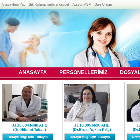
Anasayfam Yap
Sık Kullananlanlara Kaydet
Atayurt ASM
Bize Ulaşın
ANASAYFA
PERSONELLERİMİZ
DOSYA
33.10.004 Nolu AHB
33.10.005 Nolu AHB
3
(Dr. Hikmet Tekait)
(Dr.Ersin Aşkım Kılıç)
(Dr.
Detaylı Bilgi İçin Tıklayın
Detaylı Bilgi İçin Tıklayın
Detay