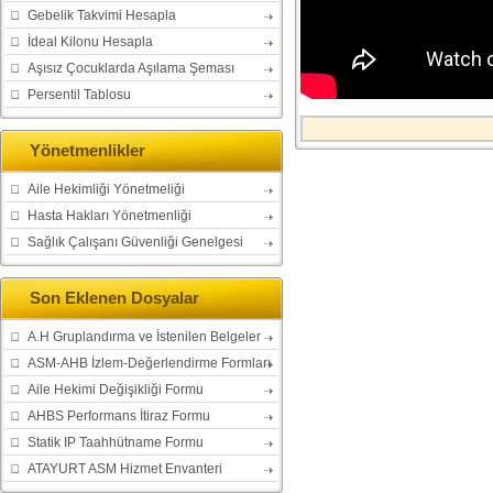
Gebelik Takvimi Hesapla
İdeal Kilonu Hesapla
Aşısız Çocuklarda Aşılama Şeması
Persentil Tablosu
Yönetmenlikler
Aile Hekimliği Yönetmeliği
Hasta Hakları Yönetmenliği
Sağlık Çalışanı Güvenliği Genelgesi
Son Eklenen Dosyalar
A.H Gruplandırma ve İstenilen Belgeler
ASM-AHB İzlem-Değerlendirme Formları
Aile Hekimi Değişikliği Formu
AHBS Performans İtiraz Formu
Statik IP Taahhütname Formu
ATAYURT ASM Hizmet Envanteri